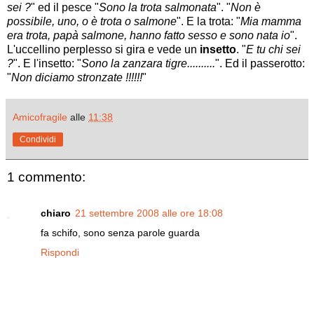
sei ?
" ed il pesce "
Sono la trota salmonata
". "
Non è
possibile, uno, o è trota o salmone
". E la trota: "
Mia mamma
era trota, papà salmone, hanno fatto sesso e sono nata io
".
L'uccellino perplesso si gira e vede un
insetto
. "
E tu chi sei
?
". E l'insetto: "
Sono la zanzara tigre..........
". Ed il passerotto:
"
Non diciamo stronzate !!!!!!
"
Amicofragile
alle
11:38
Condividi
1 commento:
chiaro
21 settembre 2008 alle ore 18:08
fa schifo, sono senza parole guarda
Rispondi