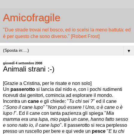
Amicofragile
"Due strade trovai nel bosco, ed io scelsi la meno battuta: ed
è per questo che sono diverso." [Robert Frost]
▼
giovedì 4 settembre 2008
Animali strani :-)
[Grazie a Cristina, per le risate e non solo]
Un
passerotto
si lancia dal nido e, con i pochi rudimenti
ricevuti dai genitori, comincia ad esplorare il mondo.
Incontra un
cane
e gli chiede: "
Tu chi sei ?
" ed il cane
:"
Sono il cane lupo
" "
Non può essere ! Uno, o è cane o è
lupo !
". Ed il cane con tanta pazienza gli spiega "
Mia
mamma era una lupa, mio papà un cane, hanno fatto sesso
e sono nato io, il cane lupo
". Il passerotto si reca perplesso
presso un ruscello per bere e qui vede un
pesce
"
E tu chi