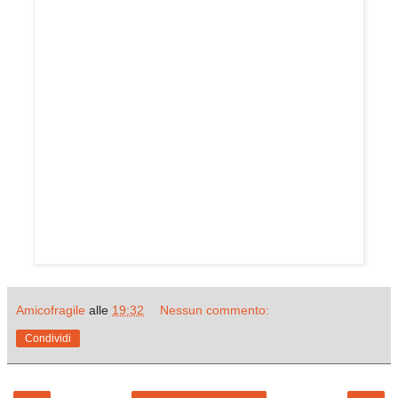
Amicofragile
alle
19:32
Nessun commento:
Condividi