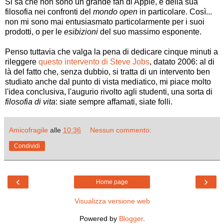
Si sa che non sono un grande fan di Apple, e della sua
filosofia nei confronti del
mondo open
in particolare. Così...
non mi sono mai entusiasmato particolarmente per i suoi
prodotti, o per le
esibizioni
del suo massimo esponente.
Penso tuttavia che valga la pena di dedicare cinque minuti a
rileggere
questo intervento di Steve Jobs
, datato 2006: al di
là del fatto che, senza dubbio, si tratta di un intervento ben
studiato anche dal punto di vista mediatico, mi piace molto
l'idea conclusiva, l'augurio rivolto agli studenti, una sorta di
filosofia di vita
: siate sempre affamati, siate folli.
Amicofragile
alle
10:36
Nessun commento:
Condividi
‹
›
Home page
Visualizza versione web
Powered by
Blogger
.