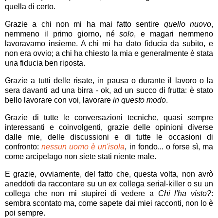
quella di certo.
Grazie a chi non mi ha mai fatto sentire
quello nuovo
,
nemmeno il primo giorno, né
solo
, e magari nemmeno
lavoravamo insieme. A chi mi ha dato fiducia da subito, e
non era ovvio; a chi ha chiesto la mia e generalmente è stata
una fiducia ben riposta.
Grazie a tutti delle risate, in pausa o durante il lavoro o la
sera davanti ad una birra - ok, ad un succo di frutta: è stato
bello lavorare con voi, lavorare
in questo modo
.
Grazie di tutte le conversazioni tecniche, quasi sempre
interessanti e coinvolgenti, grazie delle opinioni diverse
dalle mie, delle discussioni e di tutte le occasioni di
confronto:
nessun uomo è un'isola
, in fondo... o forse sì, ma
come arcipelago non siete stati niente male.
E grazie, ovviamente, del fatto che, questa volta, non avrò
aneddoti da raccontare su un ex collega serial-killer o su un
collega che non mi stupirei di vedere a
Chi l'ha visto?
:
sembra scontato ma, come sapete dai miei racconti, non lo è
poi sempre.