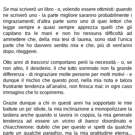
Se
mai scriverò un libro - o, volendo essere ottimisti:
quando
ne scriverò uno - la parte migliore saranno probabilmente i
ringraziamenti; d'altra parte sono uno di quei lettori che
legge sempre e quasi sempre apprezza quelli che gli
capitano tra le mani e non ho nessuna difficoltà ad
ammettere che, della mia tesi di laurea, sono stati l'unica
parte che ho davvero sentito
mia
e che, più di vent'anni
dopo, rileggerei.
Otto anni di
trascorsi
comportano però la necessità - o, se
non altro, il desiderio, il che tutto sommato non fa grande
differenza - di ringraziare molte persone per molti motivi - e
dunque il rischio che questo
post
, nella mia nota e talora
frustrante tendenza all'analisi, non finisca mai: in ogni caso
immagino che lo scopriremo.
Grazie dunque a chi in questi anni ha sopportato le mie
battute un po' idiote, la mia inclinazione a monopolizzare la
tastiera anche quando si lavora in coppia, la mia generale
tendenza ad essere un
vicino di banco
disordinato e
chiacchierone: dubito che per questo vi spetti da qualche
parte un qualche
paradiso
, ma la mia gratitudine eterna...