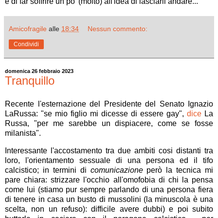
e di far soffrire un po' (molto) all'idea di lasciarli andare...
Amicofragile
alle
18:34
Nessun commento:
Condividi
domenica 26 febbraio 2023
Tranquillo
Recente l'esternazione del Presidente del Senato Ignazio
LaRussa: "se mio figlio mi dicesse di essere gay",
dice
La
Russa, "per me sarebbe un dispiacere, come se fosse
milanista".
Interessante l'accostamento tra due ambiti cosi distanti tra
loro, l'orientamento sessuale di una persona ed il tifo
calcistico; in termini di
comunicazione
però la tecnica mi
pare chiara: strizzare l'occhio all'omofobia di chi la pensa
come lui (stiamo pur sempre parlando di una persona fiera
di tenere in casa un busto di mussolini (la minuscola è una
scelta, non un refuso): difficile avere dubbi) e poi subito