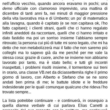
nell'ufficio vecchio, quando ancora eravamo in pochi; una
demo
ufficiale con clamoroso imprevisto, una mattina di
dicembre di tanti anni fa, nei minuti di maggior pressione
della vita lavorativa mia e di Umberto; un po' di matematica
alla lavagna, quando è capitato (e se non capitava ok, l'ho
fatto capitare); i clienti strani, quelli che ci hanno regalato
infiniti aneddoti da raccontare, quelli che ci hanno irritato e
dato fastidio ma poi un sorriso insieme l'abbiamo sempre
ritrovato; la persona cui più di tutte mi sono legato, che mi ha
detto che non metabolizzerà mai il fatto che non saremo più
colleghi ma lo sapevo già da me perché per me vale la
stessa cosa: grazie di cuore, anche se insieme non abbiamo
lavorato poi tanto, ma è stato bello; e tutti gli incontri
inaspettati, i problemi risolti insieme, il tormentone sui treni
in orario, una classe VB.net da diciassettemila righe il primo
giorno di lavoro, con Alberto e Stefano che se ne sono
andati ben prima di me; le battute idiote e le freddure
indesiderate per le quali comunque qualcuno che rideva l'ho
trovato sempre...
La lista potrebbe continuare - e continuerà, in ossequio a
quella
diarrea verbale
di cui parlava Elias Canetti a