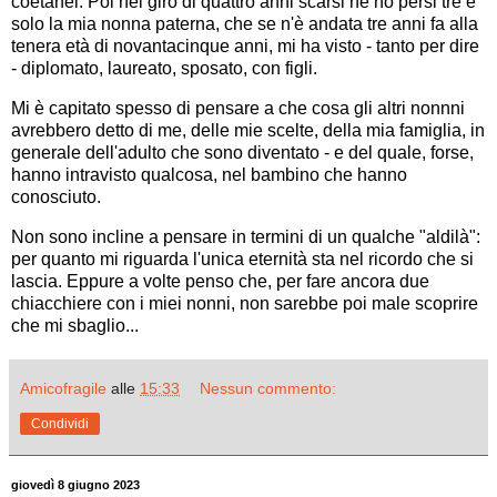
coetanei. Poi nel giro di quattro anni scarsi ne ho persi tre e
solo la mia nonna paterna, che se n'è andata tre anni fa alla
tenera età di novantacinque anni, mi ha visto - tanto per dire
- diplomato, laureato, sposato, con figli.
Mi è capitato spesso di pensare a che cosa gli altri nonnni
avrebbero detto di me, delle mie scelte, della mia famiglia, in
generale dell'adulto che sono diventato - e del quale, forse,
hanno intravisto qualcosa, nel bambino che hanno
conosciuto.
Non sono incline a pensare in termini di un qualche "aldilà":
per quanto mi riguarda l'unica eternità sta nel ricordo che si
lascia. Eppure a volte penso che, per fare ancora due
chiacchiere con i miei nonni, non sarebbe poi male scoprire
che mi sbaglio...
Amicofragile
alle
15:33
Nessun commento:
Condividi
giovedì 8 giugno 2023