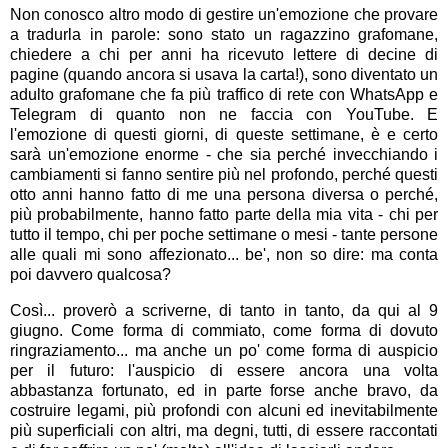
Non conosco altro modo di gestire un'emozione che provare
a tradurla in parole: sono stato un ragazzino grafomane,
chiedere a chi per anni ha ricevuto lettere di decine di
pagine (quando ancora si usava la carta!), sono diventato un
adulto grafomane che fa più traffico di rete con WhatsApp e
Telegram di quanto non ne faccia con YouTube. E
l'emozione di questi giorni, di queste settimane, è e certo
sarà un'emozione enorme - che sia perché invecchiando i
cambiamenti si fanno sentire più nel profondo, perché questi
otto anni hanno fatto di me una persona diversa o perché,
più probabilmente, hanno fatto parte della mia vita - chi per
tutto il tempo, chi per poche settimane o mesi - tante persone
alle quali mi sono affezionato... be', non so dire: ma conta
poi davvero qualcosa?
Così... proverò a scriverne, di tanto in tanto, da qui al 9
giugno. Come forma di commiato, come forma di dovuto
ringraziamento... ma anche un po' come forma di auspicio
per il futuro: l'auspicio di essere ancora una volta
abbastanza fortunato, ed in parte forse anche bravo, da
costruire legami, più profondi con alcuni ed inevitabilmente
più superficiali con altri, ma degni, tutti, di essere raccontati