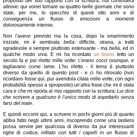
proposito del suo rapporto con la scrittura, ma continuerà
altrove: qui vorrei tornare su quattro belle giornate che sono
state, per me, lo specchio di questi otto anni e di
conseguenza un flusso di emozioni a momenti
dolorosamente intense.
Non l'avevo previsto ma la cosa, dopo la smarrimento
iniziale, mi è sembrata
bella
: difficile, strana, a tratti
sgradevole e sempre piuttosto estenuante - ma
bella
, ed in
qualche modo
viva
. E mi ha ricordato
un brano
letto un
secolo fa e poi riletto mille volte: c
'erano cocci ovunque, e
tagliavano come lame
. L'ho riletto - il tema è piuttosto
diverso da quello di questo post - e ci ho ritrovato (non
ricordavo fosse qui, pur avendola citata mille volte, con ogni
probabilità spesso a sproposito) un'altra frase che mi è stata
cara e che mi riporta al mio rapporto con la scrittura:
Lui dice
che scrivere a qualcuno è l'unico modo di aspettarlo senza
farsi del male
.
E quindi eccomi qui, a scrivere in pochi giorni più di quanto
abbia fatto negli ultimi anni, riscoprendo come una tastiera
possa servire per qualcosa di diverso da pur interessanti
righe di codice,
infilato con tutti i capelli
in un flusso di