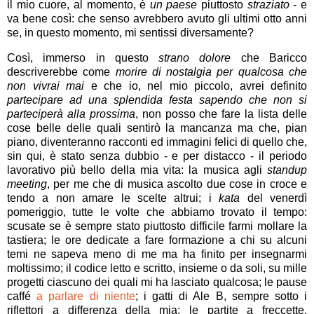
il mio cuore, al momento, è
un paese
piuttosto
straziato
- e
va bene così: che senso avrebbero avuto gli ultimi otto anni
se, in questo momento, mi sentissi diversamente?
Così, immerso in questo
strano dolore
che Baricco
descriverebbe come
morire di nostalgia per qualcosa che
non vivrai mai
e che io, nel mio piccolo, avrei definito
partecipare ad una splendida festa sapendo che non si
parteciperà alla prossima
, non posso che fare la lista delle
cose belle delle quali sentirò la mancanza ma che, pian
piano, diventeranno racconti ed immagini felici di quello che,
sin qui, è stato senza dubbio - e per distacco - il periodo
lavorativo più bello della mia vita: la musica agli
standup
meeting
, per me che di musica ascolto due cose in croce e
tendo a non amare le scelte altrui; i
kata
del venerdì
pomeriggio, tutte le volte che abbiamo trovato il tempo:
scusate se è sempre stato piuttosto difficile farmi mollare la
tastiera; le ore dedicate a fare formazione a chi su alcuni
temi ne sapeva meno di me ma ha finito per insegnarmi
moltissimo; il codice letto e scritto, insieme o da soli, su mille
progetti ciascuno dei quali mi ha lasciato qualcosa; le pause
caffé
a parlare di niente
; i gatti di Ale B, sempre sotto i
riflettori a differenza della mia; le partite a freccette,