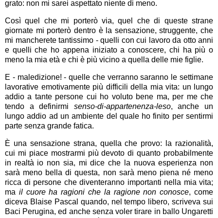
grato: non mi sarei aspettato niente di meno.
Così quel che mi porterò via, quel che di queste strane
giornate mi porterò dentro è la sensazione, struggente, che
mi mancherete tantissimo - quelli con cui lavoro da otto anni
e quelli che ho appena iniziato a conoscere, chi ha più o
meno la mia età e chi è più vicino a quella delle mie figlie.
E - maledizione! - quelle che verranno saranno le settimane
lavorative emotivamente più difficili della mia vita: un lungo
addio a tante persone cui ho voluto bene ma, per me che
tendo a definirmi
senso-di-appartenenza-leso
, anche un
lungo addio ad un ambiente del quale ho finito per sentirmi
parte senza grande fatica.
È una sensazione strana, quella che provo: la razionalità,
cui mi piace mostrarmi più devoto di quanto probabilmente
in realtà io non sia, mi dice che la nuova esperienza non
sarà meno bella di questa, non sarà meno piena né meno
ricca di persone che diventeranno importanti nella mia vita;
ma
il cuore ha ragioni che la ragione non conosce
, come
diceva Blaise Pascal quando, nel tempo libero, scriveva sui
Baci Perugina, ed anche senza voler tirare in ballo Ungaretti