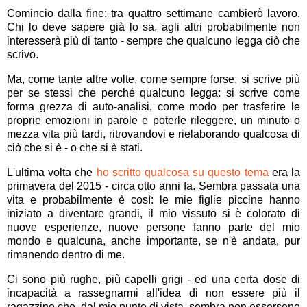
Comincio dalla fine: tra quattro settimane cambierò lavoro.
Chi lo deve sapere già lo sa, agli altri probabilmente non
interesserà più di tanto - sempre che qualcuno legga ciò che
scrivo.
Ma, come tante altre volte, come sempre forse, si scrive più
per se stessi che perché qualcuno legga: si scrive come
forma grezza di auto-analisi, come modo per trasferire le
proprie emozioni in parole e poterle rileggere, un minuto o
mezza vita più tardi, ritrovandovi e rielaborando qualcosa di
ciò che si è - o che si è stati.
L'ultima volta che
ho scritto qualcosa su questo tema
era la
primavera del 2015 - circa otto anni fa. Sembra passata una
vita e probabilmente è così: le mie figlie piccine hanno
iniziato a diventare grandi, il mio vissuto si è colorato di
nuove esperienze, nuove persone fanno parte del mio
mondo e qualcuna, anche importante, se n'è andata, pur
rimanendo dentro di me.
Ci sono più rughe, più capelli grigi - ed una certa dose di
incapacità a rassegnarmi all'idea di non essere più il
ragazzino che, dal mio punto di vista, sembra non essersene