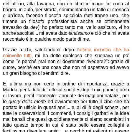
dell'ufficio, alla lavagna, con un libro in mano, in coda al
bagno, in auto, per strada, commentando un fatto di cronaca
o un'idea, facendo filosofia spicciola (tutti tranne uno, che
rimane un filosofo professionista anche se ottimanente
travestito da
dev
): ho parlato tanto ma, ve lo assicuro, vi ho
anche ascoltati... mi avete dato
tantissimo
e ciò che mi avete
raccontato è in qualche modo parte di me.
Grazie a chi, salutandomi dopo l'
ultimo incontro che ha
coinvolto tutti
, mi ha detto qualcosa che suonava un po'
come "e perché mai non ci dovremmo rivedere?": grazie di
cuore, perché era una cosa che non mi aspettavo ed avevo
un gran bisogno di sentirmi dire.
E, ultima ma non certo in ordine di importanza, grazie a
Madda, per la foto di Totti sul suo desktop il mio primo giorno
di lavoro, per il "tormento" annuale dei maglioni natalizi, per
le
query della morte
ed ovviamente per tutto il cibo che ha
portato in ufficio in questi anni... e, al di là degli scherzi, per
tutte le osservazioni, i commenti, i consigli garbati e le idee
mai banali che quasi quotidianamente ci siamo scambiati in
tutto questo tempo in cui è stato bello essere colleghi e
facilissimo diventare amici... e perché mi eviterà di essere