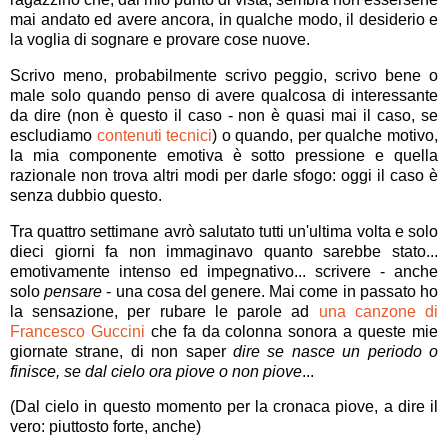
mai andato ed avere ancora, in qualche modo, il desiderio e
la voglia di sognare e provare cose nuove.
Scrivo meno, probabilmente scrivo peggio, scrivo bene o
male solo quando penso di avere qualcosa di interessante
da dire (non è questo il caso - non è quasi mai il caso, se
escludiamo
contenuti tecnici
) o quando, per qualche motivo,
la mia componente emotiva è sotto pressione e quella
razionale non trova altri modi per darle sfogo: oggi il caso è
senza dubbio questo.
Tra quattro settimane avrò salutato tutti un'ultima volta e solo
dieci giorni fa non immaginavo quanto sarebbe stato...
emotivamente intenso ed impegnativo... scrivere - anche
solo
pensare
- una cosa del genere. Mai come in passato ho
la sensazione, per rubare le parole ad
una canzone di
Francesco Guccini
che fa da colonna sonora a queste mie
giornate strane, di non saper
dire se nasce un periodo o
finisce, se dal cielo ora piove o non piove
...
(Dal cielo in questo momento per la cronaca piove, a dire il
vero: piuttosto forte, anche)