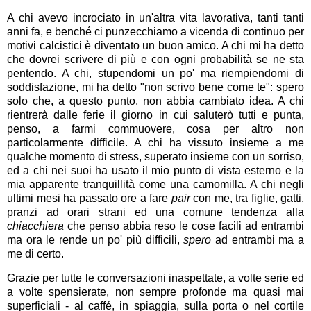
A chi avevo incrociato in un'altra vita lavorativa, tanti tanti
anni fa, e benché ci punzecchiamo a vicenda di continuo per
motivi calcistici è diventato un buon amico. A chi mi ha detto
che dovrei scrivere di più e con ogni probabilità se ne sta
pentendo. A chi, stupendomi un po' ma riempiendomi di
soddisfazione, mi ha detto "non scrivo bene come te": spero
solo che, a questo punto, non abbia cambiato idea. A chi
rientrerà dalle ferie il giorno in cui saluterò tutti e punta,
penso, a farmi commuovere, cosa per altro non
particolarmente difficile. A chi ha vissuto insieme a me
qualche momento di stress, superato insieme con un sorriso,
ed a chi nei suoi ha usato il mio punto di vista esterno e la
mia apparente tranquillità come una camomilla. A chi negli
ultimi mesi ha passato ore a fare
pair
con me, tra figlie, gatti,
pranzi ad orari strani ed una comune tendenza alla
chiacchiera
che penso abbia reso le cose facili ad entrambi
ma ora le rende un po' più difficili,
spero
ad entrambi ma a
me di certo.
Grazie per tutte le conversazioni inaspettate, a volte serie ed
a volte spensierate, non sempre profonde ma quasi mai
superficiali - al caffé, in spiaggia, sulla porta o nel cortile