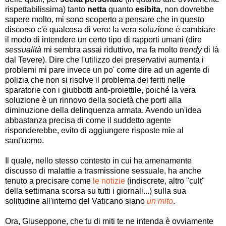
rispettabilissima) tanto
netta
quanto
esibita
, non dovrebbe
sapere molto, mi sono scoperto a pensare che in questo
discorso c'è qualcosa di vero: la vera soluzione è cambiare
il modo di intendere un certo tipo di rapporti umani (dire
sessualità
mi sembra assai riduttivo, ma fa molto
trendy
di là
dal Tevere). Dire che l'utilizzo dei preservativi aumenta i
problemi mi pare invece un po' come dire ad un agente di
polizia che non si risolve il problema dei feriti nelle
sparatorie con i giubbotti anti-proiettile, poiché la vera
soluzione è un rinnovo della società che porti alla
diminuzione della delinquenza armata. Avendo un'idea
abbastanza precisa di come il suddetto agente
risponderebbe, evito di aggiungere risposte mie al
sant'uomo.
Il quale, nello stesso contesto in cui ha amenamente
discusso di malattie a trasmissione sessuale, ha anche
tenuto a precisare come
le notizie
(indiscrete, altro "cult"
della settimana scorsa su tutti i giornali...) sulla sua
solitudine all'interno del Vaticano siano
un mito
.
Ora, Giuseppone, che tu di miti te ne intenda è ovviamente