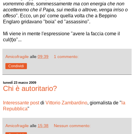
vorremmo dire, sommessamente ma con energia che non
accetteremo che il Papa, sui media o altrove, venga irriso o
offeso
". Ecco, un po' come quella volta che a Beppino
Englaro gridavano "boia" ed "assassino".
Mi viene in mente l'espressione "avere la faccia come il
cul(t)o"...
Amicofragile
alle
09:39
1 commento:
Condividi
lunedì 23 marzo 2009
Chi è autoritario?
Interessante post
di
Vittorio Zambardino
, giornalista de "
la
Repubblica
"
Amicofragile
alle
15:38
Nessun commento: