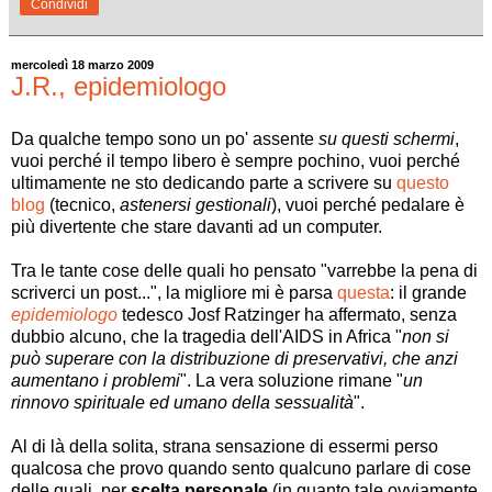
Condividi
mercoledì 18 marzo 2009
J.R., epidemiologo
Da qualche tempo sono un po' assente
su questi schermi
,
vuoi perché il tempo libero è sempre pochino, vuoi perché
ultimamente ne sto dedicando parte a scrivere su
questo
blog
(tecnico,
astenersi gestionali
), vuoi perché pedalare è
più divertente che stare davanti ad un computer.
Tra le tante cose delle quali ho pensato "varrebbe la pena di
scriverci un post...", la migliore mi è parsa
questa
: il grande
epidemiologo
tedesco Josf Ratzinger ha affermato, senza
dubbio alcuno, che la tragedia dell'AIDS in Africa "
non si
può superare con la distribuzione di preservativi, che anzi
aumentano i problemi
". La vera soluzione rimane "
un
rinnovo spirituale ed umano della sessualità
".
Al di là della solita, strana sensazione di essermi perso
qualcosa che provo quando sento qualcuno parlare di cose
delle quali, per
scelta personale
(in quanto tale ovviamente