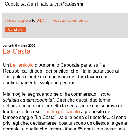
"Questo sarà un finale
al cardio
plasma
..."
Amicofragile
alle
04:47
Nessun commento:
Condividi
venerdì 6 marzo 2009
La Casta
Un
bell'articolo
di Antonello Caporale parla, su "la
Repubblica" di oggi, dei privilegi che l'Italia garantisce ai
suoi politici, onde ricompensarli del duro lavoro che,
quotidianamente, svolgono per noi.
Mia moglie, segnalandomelo, ha commentato: "
sono
schifata ed amareggiata
". Direi che questi due termini
definiscono in modo perfetto la sensazione che si prova di
fronte a certe cose...
ne ho già parlato
a proposito del
famoso saggio "La Casta", vale la pena di ripeterlo... ci sono
privilegi che, decisamente, costituiscono un'offesa alla gente
normale, a quella che lavora - fino a 65 anni - per avere una