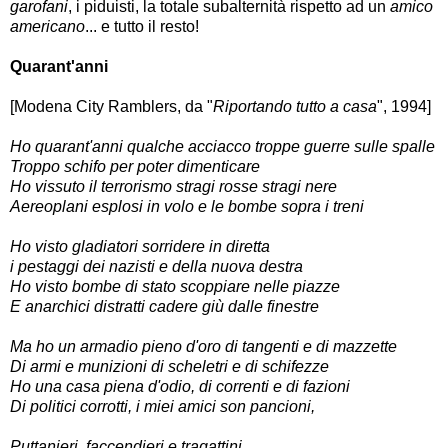
garofani
, i piduisti, la totale subalternità rispetto ad un
amico
americano
... e tutto il resto!
Quarant'anni
[Modena City Ramblers, da "
Riportando tutto a casa
", 1994]
Ho quarant'anni qualche acciacco troppe guerre sulle spalle
Troppo schifo per poter dimenticare
Ho vissuto il terrorismo stragi rosse stragi nere
Aereoplani esplosi in volo e le bombe sopra i treni
Ho visto gladiatori sorridere in diretta
i pestaggi dei nazisti e della nuova destra
Ho visto bombe di stato scoppiare nelle piazze
E anarchici distratti cadere giù dalle finestre
Ma ho un armadio pieno d'oro di tangenti e di mazzette
Di armi e munizioni di scheletri e di schifezze
Ho una casa piena d'odio, di correnti e di fazioni
Di politici corrotti, i miei amici son pancioni,
Puttanieri, faccendieri e tragattini