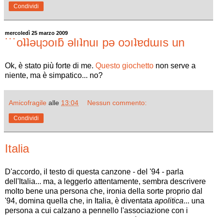
Condividi
mercoledì 25 marzo 2009
˙˙˙oʇʇǝɥɔoıƃ ǝlıʇnuı pǝ oɔıʇɐdɯıs un
Ok, è stato più forte di me.
Questo giochetto
non serve a
niente, ma è simpatico... no?
Amicofragile
alle
13:04
Nessun commento:
Condividi
Italia
D'accordo, il testo di questa canzone - del '94 - parla
dell'Italia... ma, a leggerlo attentamente, sembra descrivere
molto bene una persona che, ironia della sorte proprio dal
'94, domina quella che, in Italia, è diventata
apolitica
... una
persona a cui calzano a pennello l'associazione con i