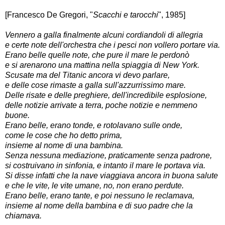
[Francesco De Gregori, "
Scacchi e tarocchi
", 1985]
Vennero a galla finalmente alcuni cordiandoli di allegria
e certe note dell'orchestra che i pesci non vollero portare via.
Erano belle quelle note, che pure il mare le perdonò
e si arenarono una mattina nella spiaggia di New York.
Scusate ma del Titanic ancora vi devo parlare,
e delle cose rimaste a galla sull'azzurrissimo mare.
Delle risate e delle preghiere, dell'incredibile esplosione,
delle notizie arrivate a terra, poche notizie e nemmeno
buone.
Erano belle, erano tonde, e rotolavano sulle onde,
come le cose che ho detto prima,
insieme al nome di una bambina.
Senza nessuna mediazione, praticamente senza padrone,
si costruivano in sinfonia, e intanto il mare le portava via.
Si disse infatti che la nave viaggiava ancora in buona salute
e che le vite, le vite umane, no, non erano perdute.
Erano belle, erano tante, e poi nessuno le reclamava,
insieme al nome della bambina e di suo padre che la
chiamava.