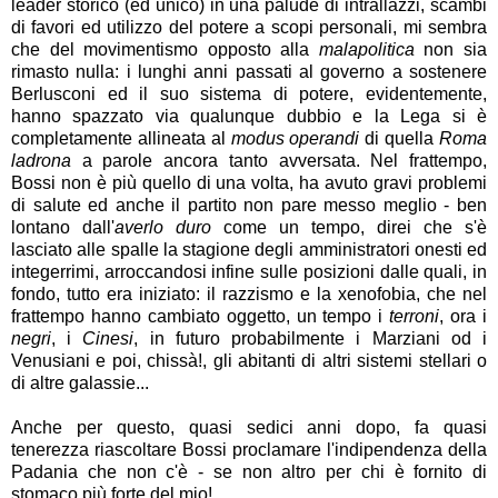
leader storico (ed unico) in una palude di intrallazzi, scambi
di favori ed utilizzo del potere a scopi personali, mi sembra
che del movimentismo opposto alla
malapolitica
non sia
rimasto nulla: i lunghi anni passati al governo a sostenere
Berlusconi ed il suo sistema di potere, evidentemente,
hanno spazzato via qualunque dubbio e la Lega si è
completamente allineata al
modus operandi
di quella
Roma
ladrona
a parole ancora tanto avversata. Nel frattempo,
Bossi non è più quello di una volta, ha avuto gravi problemi
di salute ed anche il partito non pare messo meglio - ben
lontano dall'
averlo duro
come un tempo, direi che s'è
lasciato alle spalle la stagione degli amministratori onesti ed
integerrimi, arroccandosi infine sulle posizioni dalle quali, in
fondo, tutto era iniziato: il razzismo e la xenofobia, che nel
frattempo hanno cambiato oggetto, un tempo i
terroni
, ora i
negri
, i
Cinesi
, in futuro probabilmente i Marziani od i
Venusiani e poi, chissà!, gli abitanti di altri sistemi stellari o
di altre galassie...
Anche per questo, quasi sedici anni dopo, fa quasi
tenerezza riascoltare Bossi proclamare l'indipendenza della
Padania che non c'è - se non altro per chi è fornito di
stomaco più forte del mio!