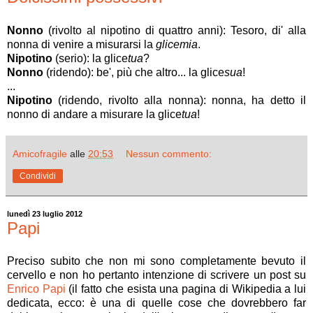
Nonno
(rivolto al nipotino di quattro anni): Tesoro, di' alla
nonna di venire a misurarsi la
glicemia
.
Nipotino
(serio): la glice
tua
?
Nonno
(ridendo): be', più che altro... la glice
sua
!
...
Nipotino
(ridendo, rivolto alla nonna): nonna, ha detto il
nonno di andare a misurare la glice
tua
!
Amicofragile
alle
20:53
Nessun commento:
Condividi
lunedì 23 luglio 2012
Papi
Preciso subito che non mi sono completamente bevuto il
cervello e non ho pertanto intenzione di scrivere un post su
Enrico Papi
(il fatto che esista una pagina di Wikipedia a lui
dedicata, ecco: è una di quelle cose che dovrebbero far