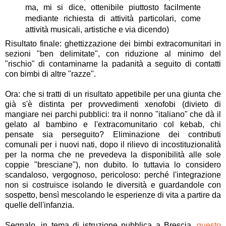
ma, mi si dice, ottenibile piuttosto facilmente
mediante richiesta di attività particolari, come
attività musicali, artistiche e via dicendo)
Risultato finale: ghettizzazione dei bimbi extracomunitari in
sezioni "ben delimitate", con riduzione al minimo del
"rischio" di contaminarne la padanità a seguito di contatti
con bimbi di altre "razze".
Ora: che si tratti di un risultato appetibile per una giunta che
già s'è distinta per provvedimenti xenofobi (divieto di
mangiare nei parchi pubblici: tra il nonno "italiano" che dà il
gelato al bambino e l'extracomunitario col kebab, chi
pensate sia perseguito? Eliminazione dei contributi
comunali per i nuovi nati, dopo il rilievo di incostituzionalità
per la norma che ne prevedeva la disponibilità alle sole
coppie "bresciane"), non dubito. Io tuttavia lo considero
scandaloso, vergognoso, pericoloso: perché l'integrazione
non si costruisce isolando le diversità e guardandole con
sospetto, bensì mescolando le esperienze di vita a partire da
quelle dell'infanzia.
Segnalo, in tema di istruzione pubblica a Brescia,
questo