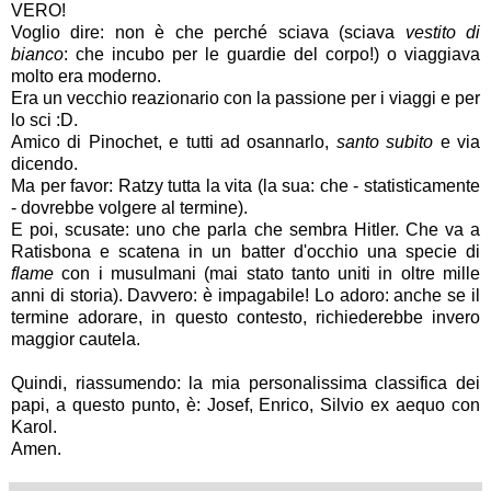
VERO!
Voglio dire: non è che perché sciava (sciava
vestito di
bianco
: che incubo per le guardie del corpo!) o viaggiava
molto era moderno.
Era un vecchio reazionario con la passione per i viaggi e per
lo sci :D.
Amico di Pinochet, e tutti ad osannarlo,
santo subito
e via
dicendo.
Ma per favor: Ratzy tutta la vita (la sua: che - statisticamente
- dovrebbe volgere al termine).
E poi, scusate: uno che parla che sembra Hitler. Che va a
Ratisbona e scatena in un batter d'occhio una specie di
flame
con i musulmani (mai stato tanto uniti in oltre mille
anni di storia). Davvero: è impagabile! Lo adoro: anche se il
termine adorare, in questo contesto, richiederebbe invero
maggior cautela.
Quindi, riassumendo: la mia personalissima classifica dei
papi, a questo punto, è: Josef, Enrico, Silvio ex aequo con
Karol.
Amen.