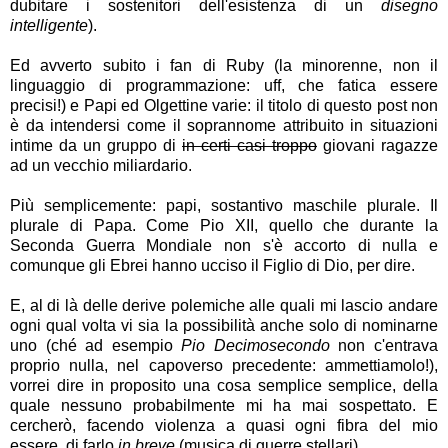
dubitare i sostenitori dell'esistenza di un
disegno
intelligente
).
Ed avverto subito i fan di Ruby (la minorenne, non il
linguaggio di programmazione: uff, che fatica essere
precisi!) e Papi ed Olgettine varie: il titolo di questo post non
è da intendersi come il soprannome attribuito in situazioni
intime da un gruppo di
in certi casi troppo
giovani ragazze
ad un vecchio miliardario.
Più semplicemente: papi, sostantivo maschile plurale. Il
plurale di Papa. Come Pio XII, quello che durante la
Seconda Guerra Mondiale non s'è accorto di nulla e
comunque gli Ebrei hanno ucciso il Figlio di Dio, per dire.
E, al di là delle derive polemiche alle quali mi lascio andare
ogni qual volta vi sia la possibilità anche solo di nominarne
uno (ché ad esempio
Pio Decimosecondo
non c'entrava
proprio nulla, nel capoverso precedente: ammettiamolo!),
vorrei dire in proposito una cosa semplice semplice, della
quale nessuno probabilmente mi ha mai sospettato. E
cercherò, facendo violenza a quasi ogni fibra del mio
essere, di farlo
in breve
(musica di guerre stellari).