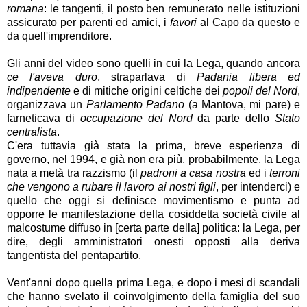
romana
: le tangenti, il posto ben remunerato nelle istituzioni
assicurato per parenti ed amici, i
favori
al Capo da questo e
da quell'imprenditore.
Gli anni del video sono quelli in cui la Lega, quando ancora
ce l'aveva duro
, straparlava di
Padania libera ed
indipendente
e di mitiche origini celtiche dei
popoli del Nord
,
organizzava un
Parlamento Padano
(a Mantova, mi pare) e
farneticava di
occupazione del Nord
da parte dello
Stato
centralista
.
C'era tuttavia già stata la prima, breve esperienza di
governo, nel 1994, e già non era più, probabilmente, la Lega
nata a metà tra razzismo (il
padroni a casa nostra
ed i
terroni
che vengono a rubare il lavoro ai nostri figli
, per intenderci) e
quello che oggi si definisce movimentismo e punta ad
opporre le manifestazione della cosiddetta società civile al
malcostume diffuso in [certa parte della] politica: la Lega, per
dire, degli amministratori onesti opposti alla deriva
tangentista del pentapartito.
Vent'anni dopo quella prima Lega, e dopo i mesi di scandali
che hanno svelato il coinvolgimento della famiglia del suo