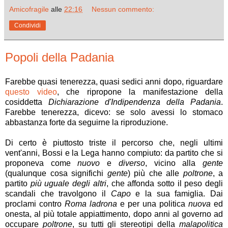
Amicofragile
alle
22:16
Nessun commento:
Condividi
Popoli della Padania
Farebbe quasi tenerezza, quasi sedici anni dopo, riguardare
questo video
, che ripropone la manifestazione della
cosiddetta
Dichiarazione d'Indipendenza della Padania
.
Farebbe tenerezza, dicevo: se solo avessi lo stomaco
abbastanza forte da seguirne la riproduzione.
Di certo è piuttosto triste il percorso che, negli ultimi
vent'anni, Bossi e la Lega hanno compiuto: da partito che si
proponeva come
nuovo
e
diverso
, vicino alla
gente
(qualunque cosa significhi
gente
) più che alle
poltrone
, a
partito
più uguale degli altri
, che affonda sotto il peso degli
scandali che travolgono il
Capo
e la sua famiglia. Dai
proclami contro
Roma ladrona
e per una politica
nuova
ed
onesta, al più totale appiattimento, dopo anni al governo ad
occupare
poltrone
, su tutti gli stereotipi della
malapolitica