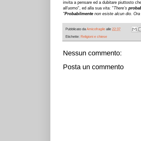
invita a pensare ed a dubitare piuttosto ch
all'uomo", ed alla sua vita: "
There’s
proba
"
Probabilmente
non esiste alcun dio. Ora
Pubblicato da
Amicofragile
alle
22:37
Etichette:
Religioni e chiese
Nessun commento:
Posta un commento