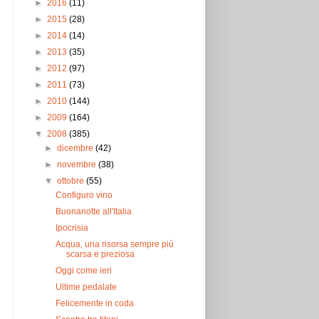
►
2016
(11)
►
2015
(28)
►
2014
(14)
►
2013
(35)
►
2012
(97)
►
2011
(73)
►
2010
(144)
►
2009
(164)
▼
2008
(385)
►
dicembre
(42)
►
novembre
(38)
▼
ottobre
(55)
Configuro vino
Buonanotte all'Italia
Ipocrisia
Acqua, una risorsa sempre più
scarsa e preziosa
Oggi come ieri
Ultime pedalate
Felicemente in coda