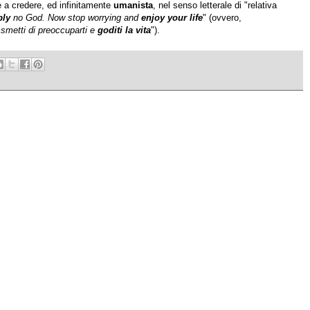
e a credere, ed infinitamente
umanista
, nel senso letterale di "relativa
bly
no God. Now stop worrying and
enjoy your life
" (ovvero,
 smetti di preoccuparti e
goditi la vita
").