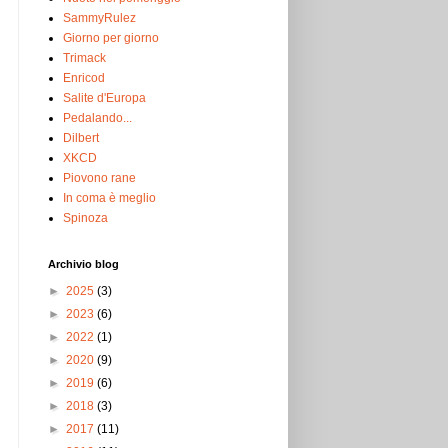
SammyRulez
Giorno per giorno
Trimack
Enricod
Salite d'Europa
Pedalando...
Dilbert
XKCD
Piovono rane
In coma è meglio
Spinoza
Archivio blog
►
2025
(3)
►
2023
(6)
►
2022
(1)
►
2020
(9)
►
2019
(6)
►
2018
(3)
►
2017
(11)