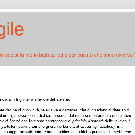
ile
io scelsi la meno battuta: ed è per questo che sono diverso.
nciata in Inghilterra a favore dell'ateismo.
re decine di pubblicità, televisive e cartacee, che ci chiedono di dare soldi
icolare...), spesso con il dichiarato scoop del mero sostentamento del relativo
pio di libertà
che l'ateismo contrappone al
principio d'autorità
delle religioni è
 (cartelloni pubblicitari che gireranno Londra attaccati agli autobus), ma
ei messaggi:
possibilista
, come si addice al suddetto principio di libertà, che