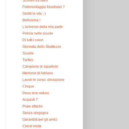
Scontro tra titani
Fotomontaggio freudiano ?
Goditi la vita ;-)
Bellissima !
L'universo dalla mia parte
Polizia nelle scuole
Di tutti i colori
Giornata dello Sbattezzo
Scuola
Turtles
Campione di squallore
Memorie di Adriano
Lavori in corso: deviazione
Cinque
Deus sive natura
Acquisti ?
Pope attacks
Senza vergogna
Garantisti per gli amici
Classi miste