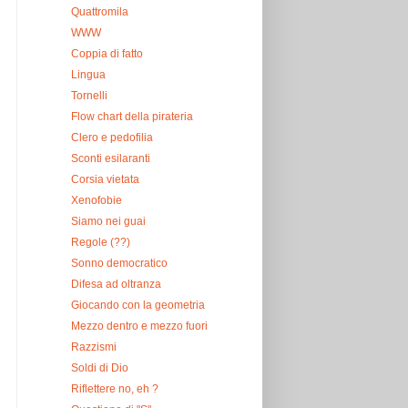
Quattromila
WWW
Coppia di fatto
Lingua
Tornelli
Flow chart della pirateria
Clero e pedofilia
Sconti esilaranti
Corsia vietata
Xenofobie
Siamo nei guai
Regole (??)
Sonno democratico
Difesa ad oltranza
Giocando con la geometria
Mezzo dentro e mezzo fuori
Razzismi
Soldi di Dio
Riflettere no, eh ?