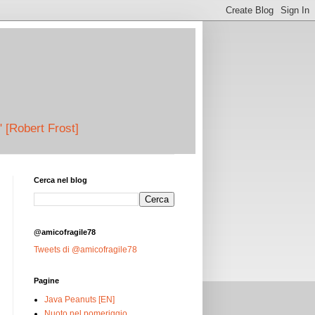
" [Robert Frost]
Cerca nel blog
@amicofragile78
Tweets di @amicofragile78
Pagine
Java Peanuts [EN]
Nuoto nel pomeriggio