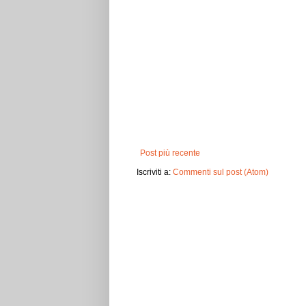
Post più recente
Iscriviti a:
Commenti sul post (Atom)