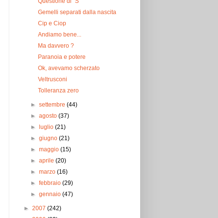
Questione di "S"
Gemelli separati dalla nascita
Cip e Ciop
Andiamo bene...
Ma davvero ?
Paranoia e potere
Ok, avevamo scherzato
Veltrusconi
Tolleranza zero
►
settembre
(44)
►
agosto
(37)
►
luglio
(21)
►
giugno
(21)
►
maggio
(15)
►
aprile
(20)
►
marzo
(16)
►
febbraio
(29)
►
gennaio
(47)
►
2007
(242)