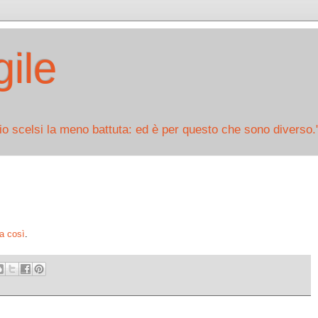
ile
io scelsi la meno battuta: ed è per questo che sono diverso.
a così
.