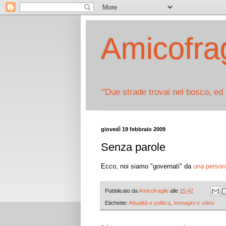
Amicofrag
"Due strade trovai nel bosco, ed 
giovedì 19 febbraio 2009
Senza parole
Ecco, noi siamo "governati" da
una person
Pubblicato da
Amicofragile
alle
15:42
Etichette:
Attualità e politica
,
Immagini e video