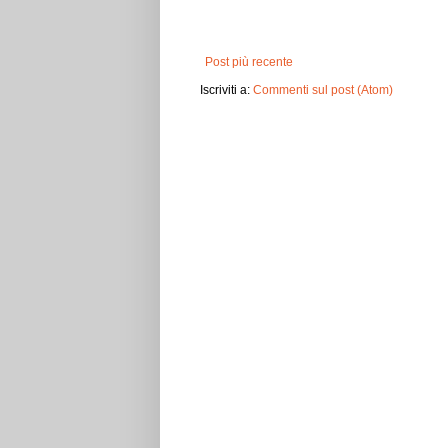
Post più recente
Iscriviti a:
Commenti sul post (Atom)