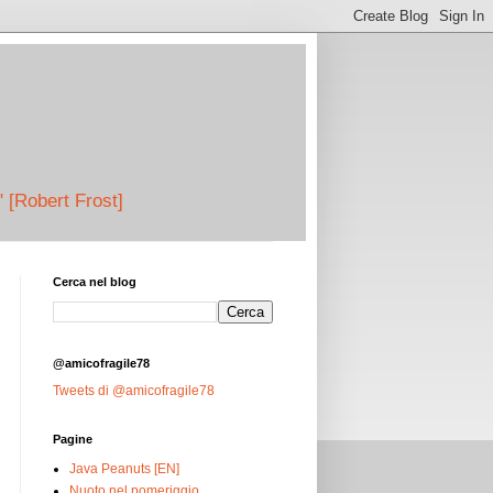
" [Robert Frost]
Cerca nel blog
@amicofragile78
Tweets di @amicofragile78
Pagine
Java Peanuts [EN]
Nuoto nel pomeriggio