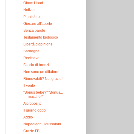
Obam Hood
Notizie
Planisfero
Giocare all'aperto
Senza parole
Testamento biologico
Libertà d'opinione
Sardegna
Recitativo
Faccia di bronzi
Non sono un dittatore!
Rinnovabili? No, grazie!
Il vento
"Bonus bebè?" "Bonus...
macchè!"
A proposito
Il giorno dopo
Addio
Napeoleoni, Mussoloni
Grazie FB !