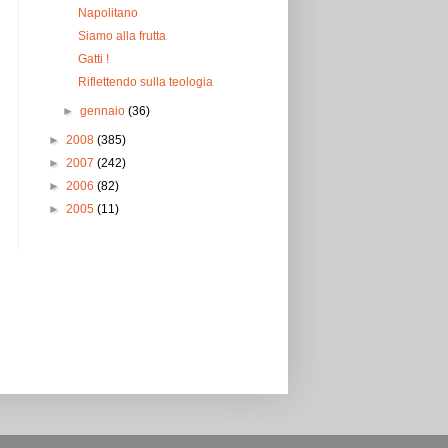
Napolitano
Siamo alla frutta
Gatti !
Riflettendo sulla teologia
►
gennaio
(36)
►
2008
(385)
►
2007
(242)
►
2006
(82)
►
2005
(11)