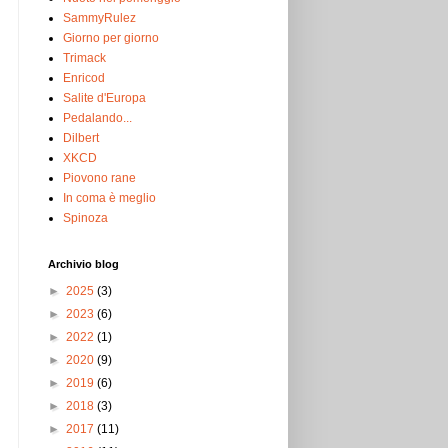
SammyRulez
Giorno per giorno
Trimack
Enricod
Salite d'Europa
Pedalando...
Dilbert
XKCD
Piovono rane
In coma è meglio
Spinoza
Archivio blog
►
2025
(3)
►
2023
(6)
►
2022
(1)
►
2020
(9)
►
2019
(6)
►
2018
(3)
►
2017
(11)