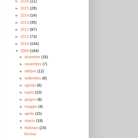
►
2016
(11)
►
2015
(28)
►
2014
(14)
►
2013
(35)
►
2012
(97)
►
2011
(73)
►
2010
(144)
▼
2009
(164)
►
dicembre
(16)
►
novembre
(7)
►
ottobre
(12)
►
settembre
(8)
►
agosto
(6)
►
luglio
(10)
►
giugno
(8)
►
maggio
(4)
►
aprile
(15)
►
marzo
(18)
▼
febbraio
(24)
Ancora