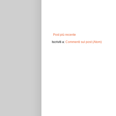
Post più recente
Iscriviti a:
Commenti sul post (Atom)