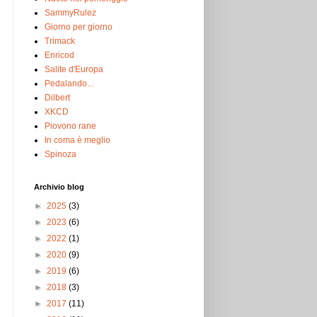
SammyRulez
Giorno per giorno
Trimack
Enricod
Salite d'Europa
Pedalando...
Dilbert
XKCD
Piovono rane
In coma è meglio
Spinoza
Archivio blog
►
2025
(3)
►
2023
(6)
►
2022
(1)
►
2020
(9)
►
2019
(6)
►
2018
(3)
►
2017
(11)