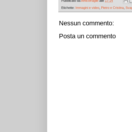
Pubblicato da
Amicofragile
alle
17:14
Etichette:
Immagini e video
,
Pietro e Cristina
,
Sva
Nessun commento:
Posta un commento