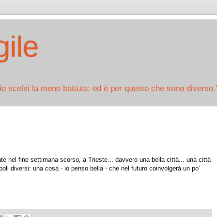
ile
io scelsi la meno battuta: ed è per questo che sono diverso.
te nel fine settimana scorso, a Trieste... davvero una bella città... una città
poli diversi: una cosa - io penso bella - che nel futuro coinvolgerà un po'