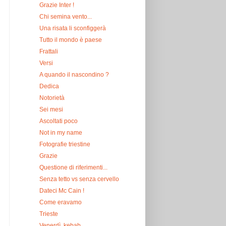
Grazie Inter !
Chi semina vento...
Una risata li sconfiggerà
Tutto il mondo è paese
Frattali
Versi
A quando il nascondino ?
Dedica
Notorietà
Sei mesi
Ascoltati poco
Not in my name
Fotografie triestine
Grazie
Questione di riferimenti...
Senza tetto vs senza cervello
Dateci Mc Cain !
Come eravamo
Trieste
Venerdì, kebab