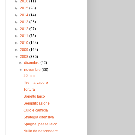
►
2016
(11)
►
2015
(28)
►
2014
(14)
►
2013
(35)
►
2012
(97)
►
2011
(73)
►
2010
(144)
►
2009
(164)
▼
2008
(385)
►
dicembre
(42)
▼
novembre
(38)
20 mm
I treni a vapore
Tortura
Sonetto laico
Semplificazione
Culo e camicia
Strategia difensiva
Spagna, paese laico
Nulla da nascondere