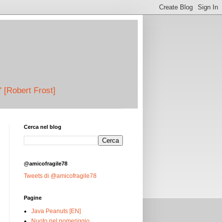
" [Robert Frost]
Cerca nel blog
@amicofragile78
Tweets di @amicofragile78
Pagine
Java Peanuts [EN]
Nuoto nel pomeriggio