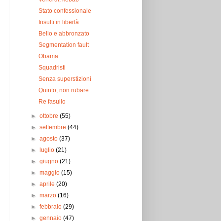
Stato confessionale
Insulti in libertà
Bello e abbronzato
Segmentation fault
Obama
Squadristi
Senza superstizioni
Quinto, non rubare
Re fasullo
►
ottobre
(55)
►
settembre
(44)
►
agosto
(37)
►
luglio
(21)
►
giugno
(21)
►
maggio
(15)
►
aprile
(20)
►
marzo
(16)
►
febbraio
(29)
►
gennaio
(47)