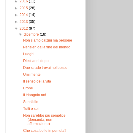
►
2016
(11)
►
2015
(28)
►
2014
(14)
►
2013
(35)
▼
2012
(97)
▼
dicembre
(18)
Non siamo calzini ma persone
Pensieri dalla fine del mondo
Luoghi
Dieci anni dopo
Due strade trovai nel bosco
Umilmente
Il senso della vita
Erone
Il triangolo no!
Sensibile
Tutti e soli
Non sarebbe più semplice
(domanda, non
affermazione).
Che cosa bolle in pentola?