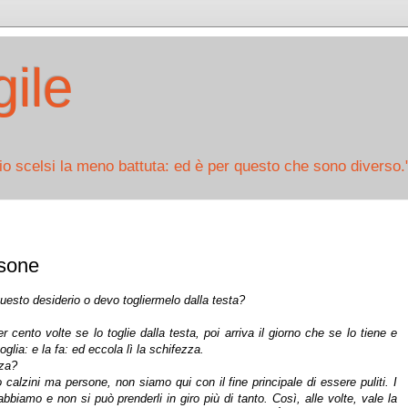
ile
io scelsi la meno battuta: ed è per questo che sono diverso.
rsone
questo desiderio o devo togliermelo dalla testa?
 cento volte se lo toglie dalla testa, poi arriva il giorno che se lo tiene e
oglia: e la fa: ed eccola lì la schifezza.
zza?
calzini ma persone, non siamo qui con il fine principale di essere puliti. I
biamo e non si può prenderli in giro più di tanto. Così, alle volte, vale la