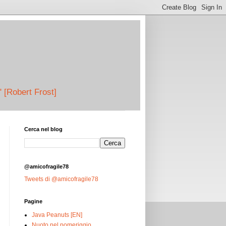
" [Robert Frost]
Cerca nel blog
@amicofragile78
Tweets di @amicofragile78
Pagine
Java Peanuts [EN]
Nuoto nel pomeriggio