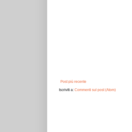
Post più recente
Iscriviti a:
Commenti sul post (Atom)