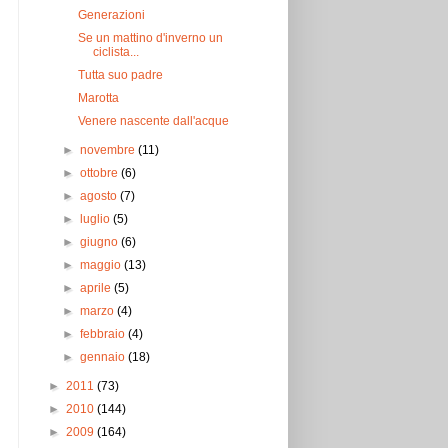
Generazioni
Se un mattino d'inverno un
ciclista...
Tutta suo padre
Marotta
Venere nascente dall'acque
►
novembre
(11)
►
ottobre
(6)
►
agosto
(7)
►
luglio
(5)
►
giugno
(6)
►
maggio
(13)
►
aprile
(5)
►
marzo
(4)
►
febbraio
(4)
►
gennaio
(18)
►
2011
(73)
►
2010
(144)
►
2009
(164)