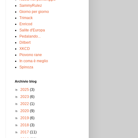
SammyRulez
Giorno per giorno
Trimack
Enricod
Salite d'Europa
Pedalando...
Dilbert
XKCD
Piovono rane
In coma è meglio
Spinoza
Archivio blog
►
2025
(3)
►
2023
(6)
►
2022
(1)
►
2020
(9)
►
2019
(6)
►
2018
(3)
►
2017
(11)