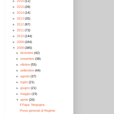
►
2016
(11)
►
2015
(28)
►
2014
(14)
►
2013
(35)
►
2012
(97)
►
2011
(73)
►
2010
(144)
►
2009
(164)
▼
2008
(385)
►
dicembre
(42)
►
novembre
(38)
►
ottobre
(55)
►
settembre
(44)
►
agosto
(37)
►
luglio
(21)
►
giugno
(21)
►
maggio
(15)
▼
aprile
(20)
Il Papa: Vergogna
Prove generali di Regime