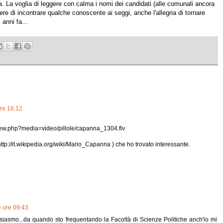
. La voglia di leggere con calma i nomi dei candidati (alle comunali ancora
ere di incontrare qualche conoscente ai seggi, anche l'allegria di tornare
anni fa...
ore 16:12
oview.php?media=video/pillole/capanna_1304.flv
ttp://it.wikipedia.org/wiki/Mario_Capanna ) che ho trovato interessante.
e ore 09:43
usiasmo...da quando sto frequentando la Facoltà di Scienze Politiche anch'io mi