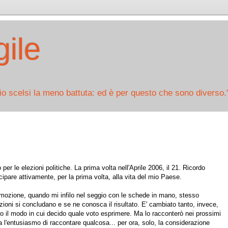
ile
io scelsi la meno battuta: ed è per questo che sono diverso.
 per le elezioni politiche. La prima volta nell'Aprile 2006, il 21. Ricordo
ecipare attivamente, per la prima volta, alla vita del mio Paese.
mozione, quando mi infilo nel seggio con le schede in mano, stesso
ezioni si concludano e se ne conosca il risultato. E' cambiato tanto, invece,
so il modo in cui decido quale voto esprimere. Ma lo racconterò nei prossimi
 l'entusiasmo di raccontare qualcosa... per ora, solo, la considerazione