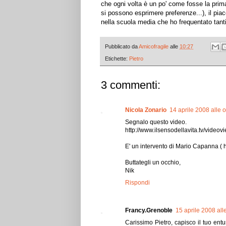
che ogni volta è un po' come fosse la prima
si possono esprimere preferenze...), il piac
nella scuola media che ho frequentato tanti 
Pubblicato da
Amicofragile
alle
10:27
Etichette:
Pietro
3 commenti:
Nicola Zonario
14 aprile 2008 alle 
Segnalo questo video.
http://www.ilsensodellavita.tv/vide
E' un intervento di Mario Capanna ( h
Buttategli un occhio,
Nik
Rispondi
Francy.Grenoble
15 aprile 2008 all
Carissimo Pietro, capisco il tuo ent