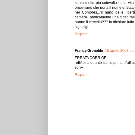
sento molto più coinvolta nella vit
organismo che porta il nome di Stato e 
nei Comores..."il nano delle libe
camera...praticamente una dittatura!!!
hanno il cervello??? io dichiaro lutto
sigh sigh
Rispondi
Francy.Grenoble
15 aprile 2008 all
ERRATA CORRIGE
rettifico a quanto scritto prima...l'af
sorry
Rispondi