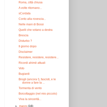
Roma, città chiusa
A volte ritornano...
sCordata
Conto alla rovescia...
Nelle mani di Bossi
Quelli che votano a destra
Brescia
Disturbo ?
Il giorno dopo
Disclaimer
Resistere, resistere, resistere...
Ricordi ahimè attuali
Voto
Bugiardi
Brogli (ancora !), fascisti, e le
donne a fare la ...
Tormenta di vento
Boicottaggio (nel mio piccolo)
Viva la sincerità...
►
marzo
(16)