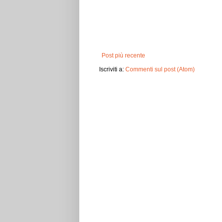
Post più recente
Iscriviti a:
Commenti sul post (Atom)