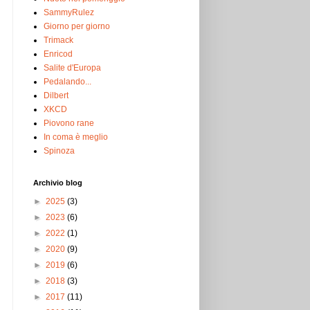
SammyRulez
Giorno per giorno
Trimack
Enricod
Salite d'Europa
Pedalando...
Dilbert
XKCD
Piovono rane
In coma è meglio
Spinoza
Archivio blog
►
2025
(3)
►
2023
(6)
►
2022
(1)
►
2020
(9)
►
2019
(6)
►
2018
(3)
►
2017
(11)