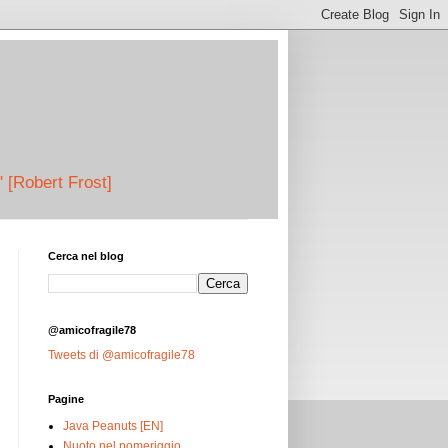
" [Robert Frost]
Cerca nel blog
@amicofragile78
Tweets di @amicofragile78
Pagine
Java Peanuts [EN]
Nuoto nel pomeriggio