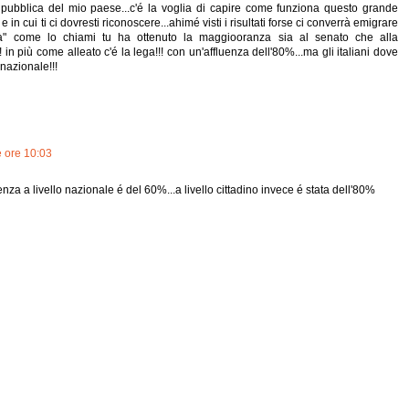
a pubblica del mio paese...c'é la voglia di capire come funziona questo grande
in cui ti ci dovresti riconoscere...ahimé visti i risultati forse ci converrà emigrare
rtà" come lo chiami tu ha ottenuto la maggiooranza sia al senato che alla
 in più come alleato c'é la lega!!! con un'affluenza dell'80%...ma gli italiani dove
 nazionale!!!
e ore 10:03
fluenza a livello nazionale é del 60%...a livello cittadino invece é stata dell'80%