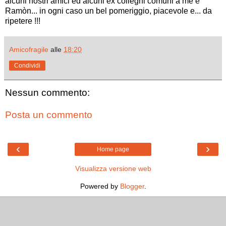
alcuni nostri amici ed alcuni ex colleghi comuni a me e
Ramòn... in ogni caso un bel pomeriggio, piacevole e... da
ripetere !!!
Amicofragile
alle
18:20
Condividi
Nessun commento:
Posta un commento
‹
›
Home page
Visualizza versione web
Powered by
Blogger
.