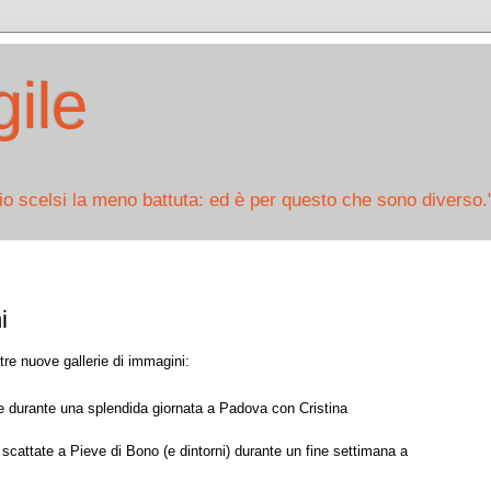
ile
io scelsi la meno battuta: ed è per questo che sono diverso.
i
tre nuove gallerie di immagini:
te durante una splendida giornata a Padova con Cristina
 scattate a Pieve di Bono (e dintorni) durante un fine settimana a