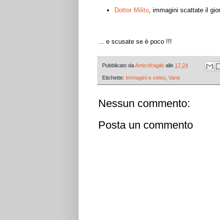
Dottor Milito
, immagini scattate il gio
... e scusate se è poco !!!
Pubblicato da
Amicofragile
alle
17:24
Etichette:
Immagini e video
,
Varie
Nessun commento:
Posta un commento