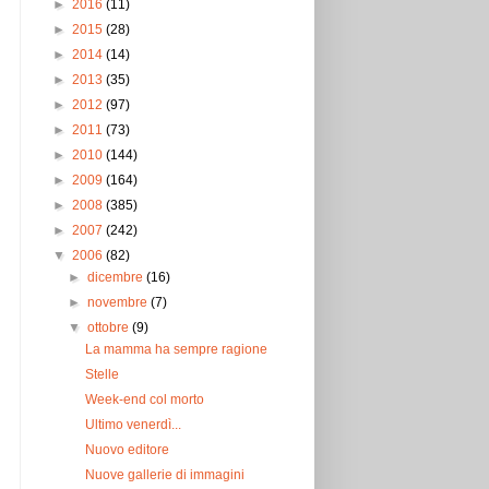
►
2016
(11)
►
2015
(28)
►
2014
(14)
►
2013
(35)
►
2012
(97)
►
2011
(73)
►
2010
(144)
►
2009
(164)
►
2008
(385)
►
2007
(242)
▼
2006
(82)
►
dicembre
(16)
►
novembre
(7)
▼
ottobre
(9)
La mamma ha sempre ragione
Stelle
Week-end col morto
Ultimo venerdì...
Nuovo editore
Nuove gallerie di immagini