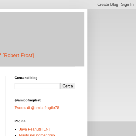
" [Robert Frost]
Cerca nel blog
@amicofragile78
Tweets di @amicofragile78
Pagine
Java Peanuts [EN]
Nuoto nel pomeriggio