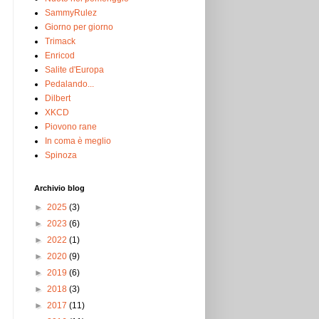
SammyRulez
Giorno per giorno
Trimack
Enricod
Salite d'Europa
Pedalando...
Dilbert
XKCD
Piovono rane
In coma è meglio
Spinoza
Archivio blog
►
2025
(3)
►
2023
(6)
►
2022
(1)
►
2020
(9)
►
2019
(6)
►
2018
(3)
►
2017
(11)