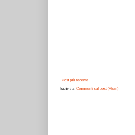
Post più recente
Iscriviti a:
Commenti sul post (Atom)