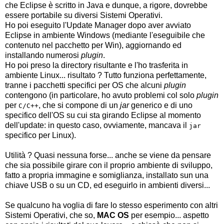
che Eclipse è scritto in Java e dunque, a rigore, dovrebbe
essere portabile su diversi Sistemi Operativi.
Ho poi eseguito l'Update Manager dopo aver avviato
Eclipse in ambiente Windows (mediante l'eseguibile che
contenuto nel pacchetto per Win), aggiornando ed
installando numerosi
plugin
.
Ho poi preso la directory risultante e l'ho trasferita in
ambiente Linux... risultato ? Tutto funziona perfettamente,
tranne i pacchetti specifici per OS che alcuni
plugin
contengono (in particolare, ho avuto problemi col solo
plugin
per
, che si compone di un
jar
generico e di uno
C/C++
specifico dell'OS su cui sta girando Eclipse al momento
dell'update: in questo caso, ovviamente, mancava il
jar
specifico per Linux).
Utilità ? Quasi nessuna forse... anche se viene da pensare
che sia possibile girare con il proprio ambiente di sviluppo,
fatto a propria immagine e somiglianza, installato sun una
chiave USB o su un CD, ed eseguirlo in ambienti diversi...
Se qualcuno ha voglia di fare lo stesso esperimento con altri
Sistemi Operativi, che so,
MAC OS
per esempio... aspetto