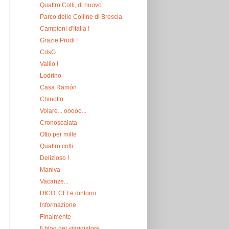
Quattro Colli, di nuovo
Parco delle Colline di Brescia
Campioni d'Italia !
Grazie Prodi !
CdsG
Vallio !
Lodrino
Casa Ramón
Chinotto
Volare... ooooo...
Cronoscalata
Otto per mille
Quattro colli
Delizioso !
Maniva
Vacanze...
DICO, CEI e dintorni
Informazione
Finalmente
Il blog del viaggiatore...