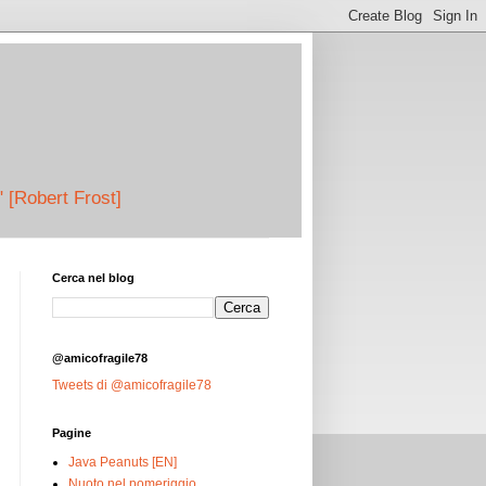
" [Robert Frost]
Cerca nel blog
@amicofragile78
Tweets di @amicofragile78
Pagine
Java Peanuts [EN]
Nuoto nel pomeriggio