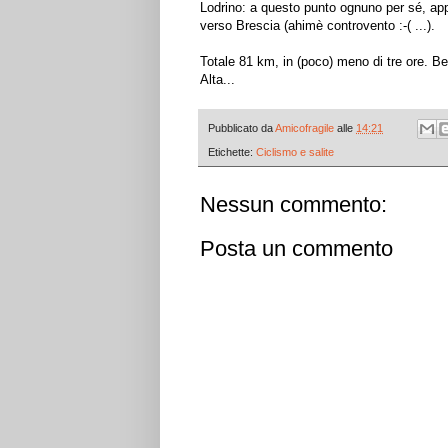
Lodrino: a questo punto ognuno per sé, app
verso Brescia (ahimè controvento :-( ...).
Totale 81 km, in (poco) meno di tre ore. Be
Alta...
Pubblicato da
Amicofragile
alle
14:21
Etichette:
Ciclismo e salite
Nessun commento:
Posta un commento