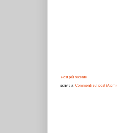
Post più recente
Iscriviti a:
Commenti sul post (Atom)