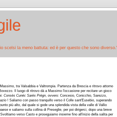
ile
io scelsi la meno battuta: ed è per questo che sono diverso.
di Massimo, tra Valsabbia e Valtrompia. Partenza da Brescia e ritrovo attorno
 Bovezzo. Il luogo di ritrovo dà a Massimo l'occasione per recitare un gioco
ni:
Consès Cunèc Sarès Prègn
, ovvero: Concesio, Conicchio, Sarezzo,
sazio
! Saliamo con passo tranquillo verso il Colle sant'Eusebio, superando
punto più alto, dal quale si gode una splendida vista della valle di Vallio
aese e saliamo sulla collina di Preseglie, per poi dirigerci, dopo una breve
Svoltiamo verso Casto e proseguiamo insieme fino all'inizio della salita per