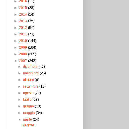
►
2016
(11)
►
2015
(28)
►
2014
(14)
►
2013
(35)
►
2012
(97)
►
2011
(73)
►
2010
(144)
►
2009
(164)
►
2008
(385)
▼
2007
(242)
►
dicembre
(41)
►
novembre
(26)
►
ottobre
(6)
►
settembre
(10)
►
agosto
(20)
►
luglio
(28)
►
giugno
(13)
►
maggio
(34)
▼
aprile
(24)
Perifrasi