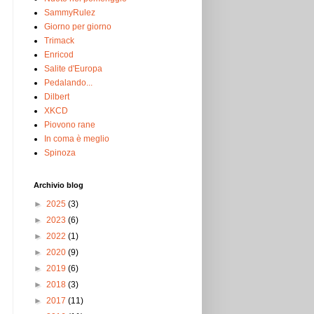
SammyRulez
Giorno per giorno
Trimack
Enricod
Salite d'Europa
Pedalando...
Dilbert
XKCD
Piovono rane
In coma è meglio
Spinoza
Archivio blog
►
2025
(3)
►
2023
(6)
►
2022
(1)
►
2020
(9)
►
2019
(6)
►
2018
(3)
►
2017
(11)