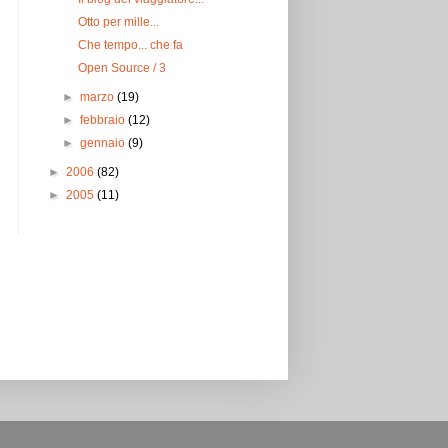
Otto per mille...
Che tempo... che fa
Open Source / 3
►
marzo
(19)
►
febbraio
(12)
►
gennaio
(9)
►
2006
(82)
►
2005
(11)