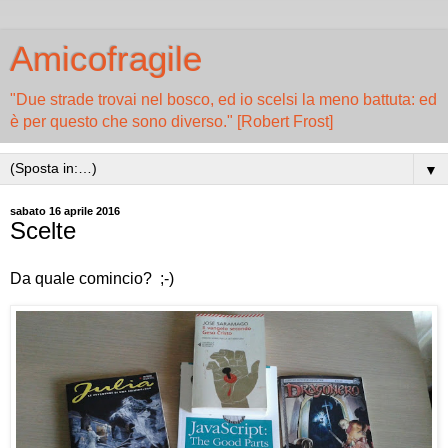
Amicofragile
"Due strade trovai nel bosco, ed io scelsi la meno battuta: ed
è per questo che sono diverso." [Robert Frost]
▼
sabato 16 aprile 2016
Scelte
Da quale comincio? ;-)