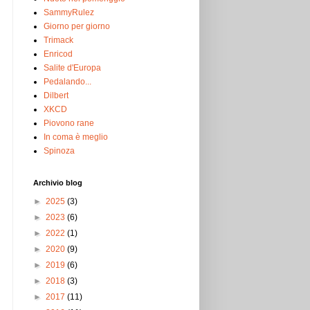
SammyRulez
Giorno per giorno
Trimack
Enricod
Salite d'Europa
Pedalando...
Dilbert
XKCD
Piovono rane
In coma è meglio
Spinoza
Archivio blog
►
2025
(3)
►
2023
(6)
►
2022
(1)
►
2020
(9)
►
2019
(6)
►
2018
(3)
►
2017
(11)