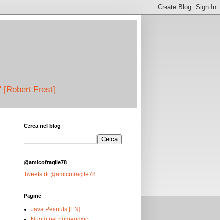
" [Robert Frost]
Cerca nel blog
@amicofragile78
Tweets di @amicofragile78
Pagine
Java Peanuts [EN]
Nuoto nel pomeriggio