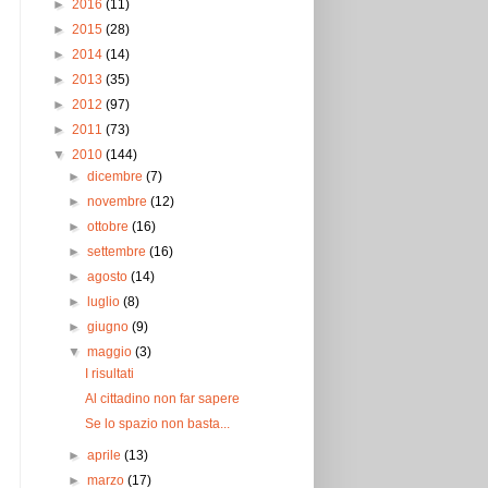
►
2016
(11)
►
2015
(28)
►
2014
(14)
►
2013
(35)
►
2012
(97)
►
2011
(73)
▼
2010
(144)
►
dicembre
(7)
►
novembre
(12)
►
ottobre
(16)
►
settembre
(16)
►
agosto
(14)
►
luglio
(8)
►
giugno
(9)
▼
maggio
(3)
I risultati
Al cittadino non far sapere
Se lo spazio non basta...
►
aprile
(13)
►
marzo
(17)