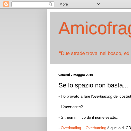
Amicofrag
"Due strade trovai nel bosco, ed 
venerdì 7 maggio 2010
Se lo spazio non basta...
- Ho provato a fare l'
overburning
del costrut
- L'
over
-cosa
?
- Sì, non mi ricordo il nome esatto...
-
Overloading
...
Overburning
è quello di CD