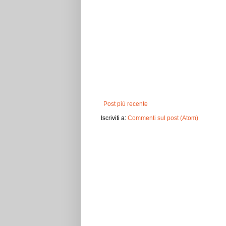
Post più recente
Iscriviti a:
Commenti sul post (Atom)