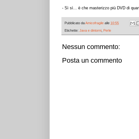
- Sì sì... è che masterizzo più DVD di qu
Pubblicato da
Amicofragile
alle
10:55
Etichette:
Java e dintorni
,
Perle
Nessun commento:
Posta un commento