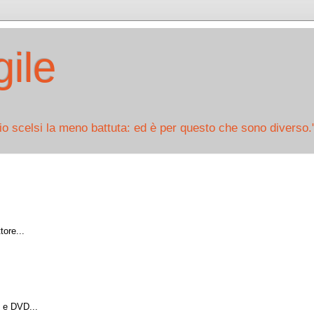
ile
io scelsi la meno battuta: ed è per questo che sono diverso.
tore...
 e DVD...